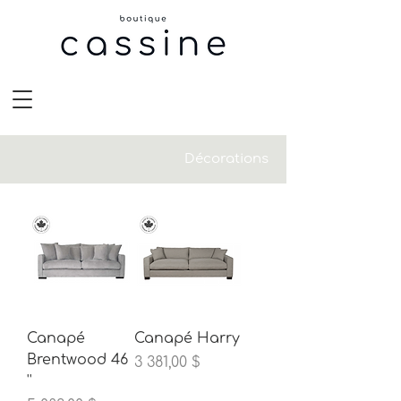
Décorations
Canapé
Canapé Harry
Brentwood 46
Prix
3 381,00 $
''