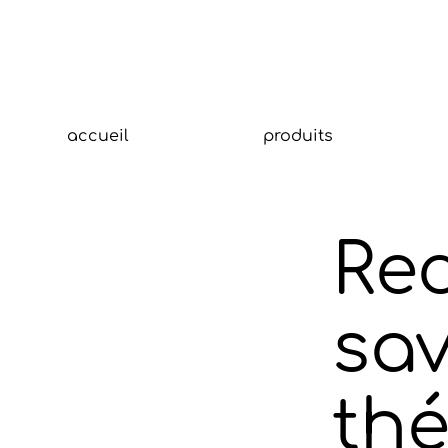
accueil
produits
Re
sav
thé