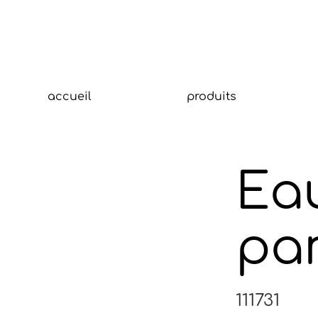
accueil
produits
Eau
pa
111731