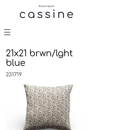
21x21 brwn/lght
blue
231719