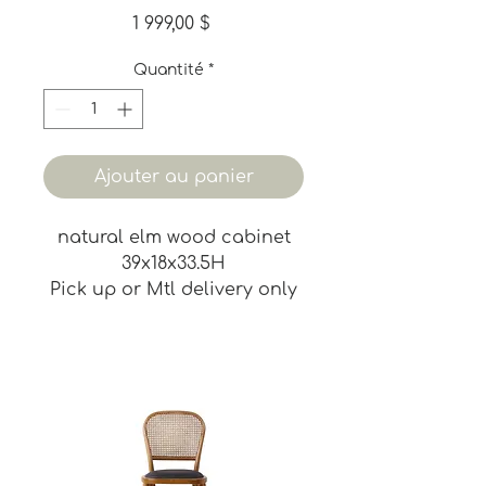
Prix
1 999,00 $
Quantité
*
Ajouter au panier
natural elm wood cabinet
39x18x33.5H
Pick up or Mtl delivery only